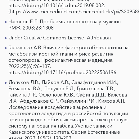
https://doi.org/10.1016/j.cdtm.2019.08.002.
(https://www.sciencedirect.com/science/article/pii/S209
Насонов Е.Л. Проблемы остеопороза у мужчин.
РМЖ. 2003;23:1308.
Under Creative Commons License: Attribution
Гальченко А.В. Влияние факторов образа жизни на
метаболизм костной ткани и риск развития
остеопороза. Профилактическая медицина.
2022;25(6):96–107.
https://doi.org/10.17116/profmed20222506196
Лопухов Л.В., Лайков А.В., Салафутдинов И.И.,
Романова В.А., Лопухов В.Л., Григорьева Т.В.,
Гайсина Л.Р., Ослопова Ю.В., Сафина Д.Д., Валеева
И.Х., Абдулхаков С.Р., Файзуллин Р.И., Киясов А.П.
Исследование воздействия акролеина и
кротонового альдегида в российской популяции
при переходе c обычных сигарет на электронную
систему нагревания табака. Ученые записки
Казанского университета. Серия Естественные
науки. 2023;165(2):190–203.