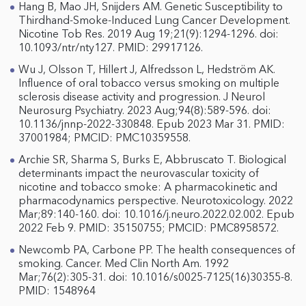
Hang B, Mao JH, Snijders AM. Genetic Susceptibility to
Thirdhand-Smoke-Induced Lung Cancer Development.
Nicotine Tob Res. 2019 Aug 19;21(9):1294-1296. doi:
10.1093/ntr/nty127. PMID: 29917126.
Wu J, Olsson T, Hillert J, Alfredsson L, Hedström AK.
Influence of oral tobacco versus smoking on multiple
sclerosis disease activity and progression. J Neurol
Neurosurg Psychiatry. 2023 Aug;94(8):589-596. doi:
10.1136/jnnp-2022-330848. Epub 2023 Mar 31. PMID:
37001984; PMCID: PMC10359558.
Archie SR, Sharma S, Burks E, Abbruscato T. Biological
determinants impact the neurovascular toxicity of
nicotine and tobacco smoke: A pharmacokinetic and
pharmacodynamics perspective. Neurotoxicology. 2022
Mar;89:140-160. doi: 10.1016/j.neuro.2022.02.002. Epub
2022 Feb 9. PMID: 35150755; PMCID: PMC8958572.
Newcomb PA, Carbone PP. The health consequences of
smoking. Cancer. Med Clin North Am. 1992
Mar;76(2):305-31. doi: 10.1016/s0025-7125(16)30355-8.
PMID: 1548964