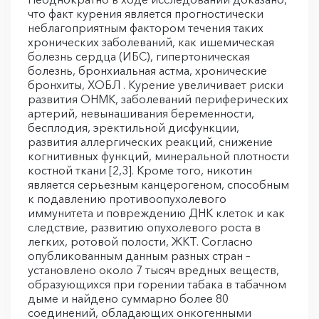
что факт курения является прогностически
неблагоприятным фактором течения таких
хронических заболеваний, как ишемическая
болезнь сердца (ИБС), гипертоническая
болезнь, бронхиальная астма, хронические
бронхиты, ХОБЛ . Курение увеличивает риски
развития ОНМК, заболеваний периферических
артерий, невынашивания беременности,
бесплодия, эректильной дисфункции,
развития аллергических реакций, снижение
когнитивных функций, минеральной плотности
костной ткани [2,3]. Кроме того, никотин
является серьезным канцерогеном, способным
к подавлению противоопухолевого
иммунитета и повреждению ДНК клеток и как
следствие, развитию опухолевого роста в
легких, ротовой полости, ЖКТ. Согласно
опубликованным данным разных стран –
установлено около 7 тысяч вредных веществ,
образующихся при горении табака в табачном
дыме и найдено суммарно более 80
соединений, обладающих онкогенными