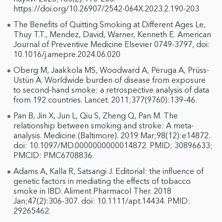
https://doi.org/10.26907/2542-064X.2023.2.190-203
The Benefits of Quitting Smoking at Different Ages Le,
Thuy T.T., Mendez, David, Warner, Kenneth E. American
Journal of Preventive Medicine Elsevier 0749-3797, doi:
10.1016/j.amepre.2024.06.020
Oberg M, Jaakkola MS, Woodward A, Peruga A, Prüss-
Ustün A. Worldwide burden of disease from exposure
to second-hand smoke: a retrospective analysis of data
from 192 countries. Lancet. 2011;377(9760):139–46.
Pan B, Jin X, Jun L, Qiu S, Zheng Q, Pan M. The
relationship between smoking and stroke: A meta-
analysis. Medicine (Baltimore). 2019 Mar;98(12):e14872.
doi: 10.1097/MD.0000000000014872. PMID: 30896633;
PMCID: PMC6708836.
Adams A, Kalla R, Satsangi J. Editorial: the influence of
genetic factors in mediating the effects of tobacco
smoke in IBD. Aliment Pharmacol Ther. 2018
Jan;47(2):306-307. doi: 10.1111/apt.14434. PMID:
29265462.