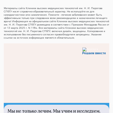
Материалы сайта Клиники высоких медицинских технологий им. Н. И. Пирогова
СПбГУ носят справочно-образовательный характер. Не используйте их для
самодиагностики или самолечения. Помните - лечение заболевания может быть
эффективным только при следовании всем рекомендациям и назначениям лечащего
врача! Информация на официальном сайте Клиники высоких медицинских технологий
им. Н. И. Пирогова СПбГУ размещена в соответствии с Приказом Минздрава России от
от 13 марта 2025 г. N 118н. Все материалы сайта Клиники высоких медицинских
технологий им. Н. И. Пирогова СПбГУ, включая дизайн, защищены. Копирование и
использование без письменного согласия правообладателя запрещены. Указание
ссылки на источник информации является обязательным.
Решаем вместе
Мы не только лечим. Мы учим и исследуем.
Не смогли записаться к