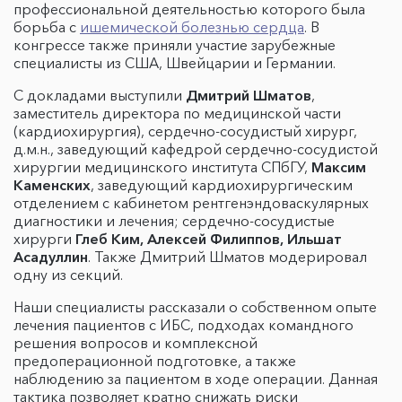
профессиональной деятельностью которого была
борьба с
ишемической болезнью сердца
. В
конгрессе также приняли участие зарубежные
специалисты из США, Швейцарии и Германии.
С докладами выступили
Дмитрий Шматов
,
заместитель директора по медицинской части
(кардиохирургия), сердечно-сосудистый хирург,
д.м.н., заведующий кафедрой сердечно-сосудистой
хирургии медицинского института СПбГУ,
Максим
Каменских
, заведующий кардиохирургическим
отделением с кабинетом рентгенэндоваскулярных
диагностики и лечения; сердечно-сосудистые
хирурги
Глеб Ким, Алексей Филиппов, Ильшат
Асадуллин
. Также Дмитрий Шматов модерировал
одну из секций.
Наши специалисты рассказали о собственном опыте
лечения пациентов с ИБС, подходах командного
решения вопросов и комплексной
предоперационной подготовке, а также
наблюдению за пациентом в ходе операции. Данная
тактика позволяет кратно снижать риски