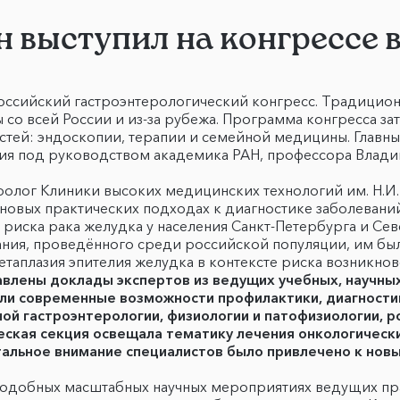
 выступил на конгрессе 
ссийский гастроэнтерологический конгресс. Традицион
со всей России и из-за рубежа. Программа конгресса за
стей: эндоскопии, терапии и семейной медицины. Главн
ция под руководством академика РАН, профессора Влад
ролог Клиники высоких медицинских технологий им. Н.И. 
 новых практических подходах к диагностике заболевани
в риска рака желудка у населения Санкт-Петербурга и Се
ния, проведённого среди российской популяции, им был
етаплазия эпителия желудка в контексте риска возникно
влены доклады экспертов из ведущих учебных, научных
ли современные возможности профилактики, диагностик
ой гастроэнтерологии, физиологии и патофизиологии, р
еская секция освещала тематику лечения онкологическ
альное внимание специалистов было привлечено к новы
 подобных масштабных научных мероприятиях ведущих пр