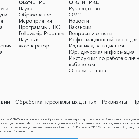
ОБУЧЕНИЕ
О КЛИНИКЕ
луги
Наука
Руководство
уги
Образование
ОМС
ия
Мероприятия
Новости
а
Программы ДПО
Вакансии
Fellowship Programs
Вопросы и ответы
Научный
Информационный центр для
чения
акселератор
Издания для пациентов
я
Юридическая информация
Инструкция по работе с лич
кабинетом
Оставить отзыв
ации
Обработка персональных данных
Реквизиты
Пр
огова СПбГУ носят справочно-образовательный характер. Не используйте их для самодиагн
лечащего врача! Информация на официальном сайте Клиники высоких медицинских техноло
Клиники высоких медицинских технологий им. Н. И. Пирогова СПбГУ, включая дизайн, защищ
вляется обязательным.