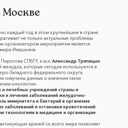
в Москве
но каждый год в этом крупнейшем в стране
трагивает не только актуальные проблемы
ым организатором мероприятия является
имира Ивашкина.
Пирогова СПбГУ, к.м.н.
Александр Тряпицын
й желудка, которые сегодня используются в
веро-Западного федерального округа.
и озвучены данные о значении таких
вении онкологии.
 и лечебных учреждений страны и
и и лечения заболеваний желудочно-
оль иммунитета и бактерий в организме
их заболеваний и остановки кровотечений
м технологиям в медицине и организации
актикующих врачей со всего мира позволяет