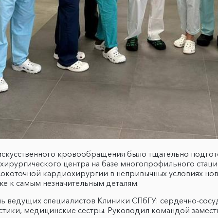
искусственного кровообращения было тщательно подгот
хирургического центра на базе многопрофильного стац
сокоточной кардиохирургии в непривычных условиях но
же к самым незначительным деталям.
ь ведущих специалистов Клиники СПбГУ: сердечно-сосуд
стики, медицинские сестры. Руководил командой замест