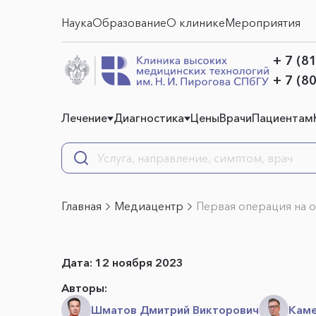
Наука
Образование
О клинике
Мероприятия
+ 7 (8
+ 7 (8
Лечение
Диагностика
Цены
Врачи
Пациентам
Главная
Медиацентр
Первая операция на 
Дата:
12 ноября 2023
Авторы:
Шматов Дмитрий Викторович
Каме