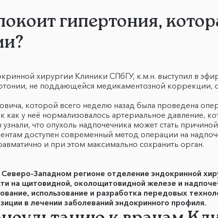
спокоит гипертония, котор
ми?
докринной хирургии Клиники СПбГУ, к.м.н. выступил в э
пертонии, не поддающейся медикаментозной коррекции, 
ровича, которой всего неделю назад была проведена опе
так как у неё нормализовалось артериальное давление, к
узнали, что опухоль надпочечника может стать причиной
ациентам доступен современный метод операции на надп
авматично и при этом максимально сохранить орган.
 Северо-Западном регионе отделение эндокринной хиру
ти на щитовидной, околощитовидной железе и надпочеч
ование, использование и разработка передовых техно
зиции в лечении заболеваний эндокринного профиля.
онсультацию к врачам К