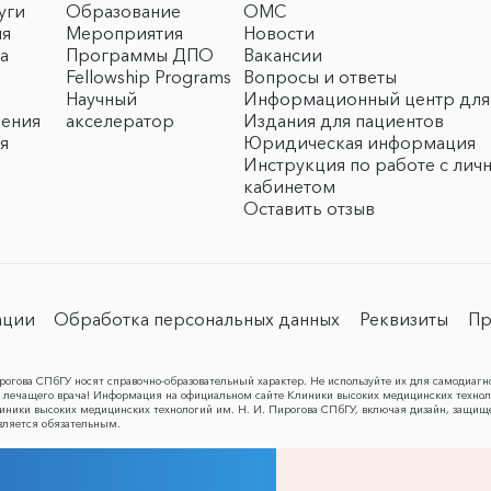
уги
Образование
ОМС
ия
Мероприятия
Новости
а
Программы ДПО
Вакансии
Fellowship Programs
Вопросы и ответы
Научный
Информационный центр для
чения
акселератор
Издания для пациентов
я
Юридическая информация
Инструкция по работе с лич
кабинетом
Оставить отзыв
ации
Обработка персональных данных
Реквизиты
Пр
огова СПбГУ носят справочно-образовательный характер. Не используйте их для самодиагн
лечащего врача! Информация на официальном сайте Клиники высоких медицинских техноло
Клиники высоких медицинских технологий им. Н. И. Пирогова СПбГУ, включая дизайн, защищ
вляется обязательным.