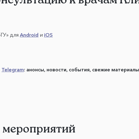
бГУ» для
Android
и
iOS
в
Telegram
: анонсы, новости, события, свежие материал
и мероприятий