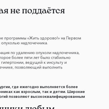
ая не поддаётся
фире программы «Жить здорово!» на Первом
с опухолью надпочечника.
рация по удалению опухоли надпочечника,
оторое более пяти лет было стабильно
 гипертонии, ведущей к инсульту и
очечнике, позволяющий выполнить
ргии, где ежегодно выполняется более
никах как взрослым, так и детям. Широкие
логий позволяют высококвалифицированным
линики любым