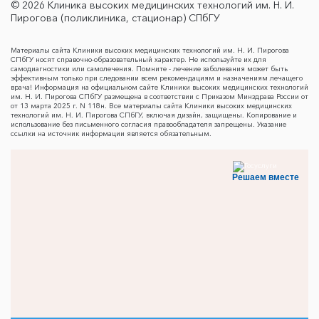
© 2026 Клиника высоких медицинских технологий им. Н. И.
Пирогова (поликлиника, стационар) СПбГУ
Материалы сайта Клиники высоких медицинских технологий им. Н. И. Пирогова
СПбГУ носят справочно-образовательный характер. Не используйте их для
самодиагностики или самолечения. Помните - лечение заболевания может быть
эффективным только при следовании всем рекомендациям и назначениям лечащего
врача! Информация на официальном сайте Клиники высоких медицинских технологий
им. Н. И. Пирогова СПбГУ размещена в соответствии с Приказом Минздрава России от
от 13 марта 2025 г. N 118н. Все материалы сайта Клиники высоких медицинских
технологий им. Н. И. Пирогова СПбГУ, включая дизайн, защищены. Копирование и
использование без письменного согласия правообладателя запрещены. Указание
ссылки на источник информации является обязательным.
Решаем вместе