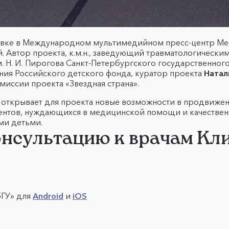
новке в Международном мультимедийном пресс-центр Ме
 Автор проекта, к.м.н., заведующий травматологически
 Н. И. Пирогова Санкт-Петербургского государственног
ния Российского детского фонда, куратор проекта
Натал
миссии проекта «Звездная страна».
а открывает для проекта новые возможности в продвиж
иентов, нуждающихся в медицинской помощи и качествен
ми детьми.
онсультацию к врачам К
бГУ» для
Android
и
iOS