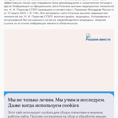
эффективным только при следовании всем рекомендациям и назначениям лечащего
врача! Информация на официальном сайте Клиники высоких медицинских технологий
им. Н. И. Пирогова СПбГУ размещена в соответствии с Приказом Минздрава России от
от 13 марта 2025 г. N 118н. Все материалы сайта Клиники высоких медицинских
технологий им. Н. И. Пирогова СПбГУ, включая дизайн, защищены. Копирование и
использование без письменного согласия правообладателя запрещены. Указание
ссылки на источник информации является обязательным.
Решаем вместе
Мы не только лечим. Мы учим и исследуем.
Не смогли записаться к
Даже когда используем cookies
врачу?
Этот сайт использует cookies для сбора статистики и анализа
работы сайта. Просим согласиться на сбор и обработку ваших