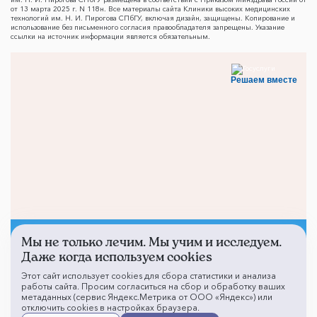
от 13 марта 2025 г. N 118н. Все материалы сайта Клиники высоких медицинских
технологий им. Н. И. Пирогова СПбГУ, включая дизайн, защищены. Копирование и
использование без письменного согласия правообладателя запрещены. Указание
ссылки на источник информации является обязательным.
Решаем вместе
Мы не только лечим. Мы учим и исследуем.
Не смогли записаться к
Даже когда используем cookies
врачу?
Этот сайт использует cookies для сбора статистики и анализа
работы сайта. Просим согласиться на сбор и обработку ваших
метаданных (сервис Яндекс.Метрика от ООО «Яндекс») или
отключить cookies в настройках браузера.
Написать о проблеме