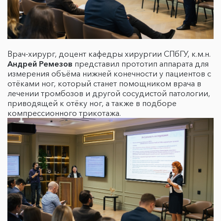
Врач-хирург, доцент кафедры хирургии СПбГУ, к.м.н.
Андрей Ремезов
представил прототип аппарата для
измерения объёма нижней конечности у пациентов с
отёками ног, который станет помощником врача в
лечении тромбозов и другой сосудистой патологии,
приводящей к отёку ног, а также в подборе
компрессионного трикотажа.