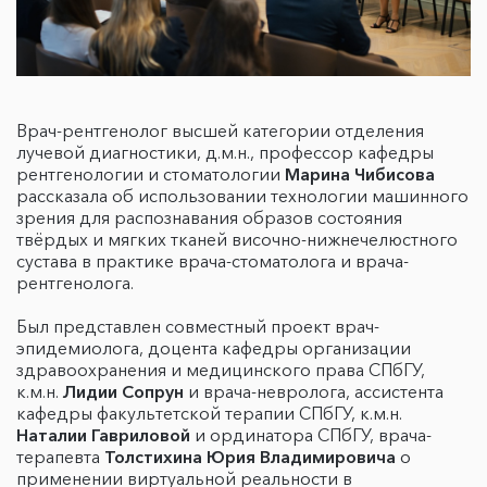
Врач-рентгенолог высшей категории отделения
лучевой диагностики, д.м.н., профессор кафедры
рентгенологии и стоматологии
Марина Чибисова
рассказала об использовании технологии машинного
зрения для распознавания образов состояния
твёрдых и мягких тканей височно-нижнечелюстного
сустава в практике врача-стоматолога и врача-
рентгенолога.
Был представлен совместный проект врач-
эпидемиолога, доцента кафедры организации
здравоохранения и медицинского права СПбГУ,
к.м.н.
Лидии Сопрун
и врача-невролога, ассистента
кафедры факультетской терапии СПбГУ, к.м.н.
Наталии Гавриловой
и ординатора СПбГУ, врача-
терапевта
Толстихина Юрия Владимировича
о
применении виртуальной реальности в