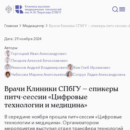
Главная
Медиацентр
Врачи Клиники СПбГУ — спикеры питч-сессии 
Дата:
29 ноября 2024
Авторы:
Горгоцкий Иван Александрович
Писарев Алексей Вячеславович
Ремезов Андрей Владимирович
Ким Глеб Ирламович
Чибисова Марина Анатольевна
Сопрун Лидия Александровна
Врачи Клиники СПбГУ — спикеры
питч-сессии «Цифровые
технологии и медицина»
В середине ноября прошла питч-сессия «Цифровые
технологии и медицина». Организатором
мероприятия выступил отдел трансфера технологий