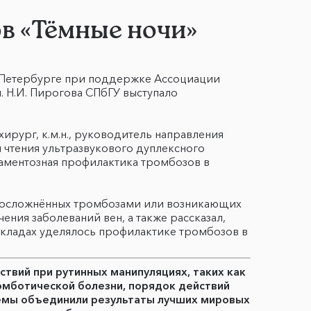
в «Тёмные ночи»
т-Петербурге при поддержке Ассоциации
 Н.И. Пирогова СПбГУ выступало
рург, к.м.н., руководитель направления
 чтения ультразвукового дуплексного
каментозная профилактика тромбозов в
н, осложнённых тромбозами или возникающих
ния заболеваний вен, а также рассказал,
окладах уделялось профилактике тромбозов в
твий при рутинных манипуляциях, таких как
омботической болезни, порядок действий
хемы объединили результаты лучших мировых