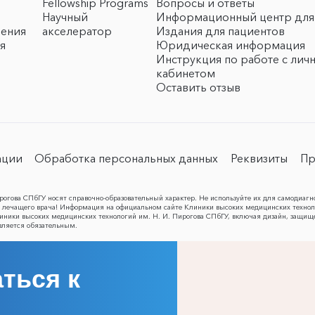
Fellowship Programs
Вопросы и ответы
Научный
Информационный центр для
чения
акселератор
Издания для пациентов
я
Юридическая информация
Инструкция по работе с лич
кабинетом
Оставить отзыв
ации
Обработка персональных данных
Реквизиты
Пр
огова СПбГУ носят справочно-образовательный характер. Не используйте их для самодиагн
лечащего врача! Информация на официальном сайте Клиники высоких медицинских техноло
Клиники высоких медицинских технологий им. Н. И. Пирогова СПбГУ, включая дизайн, защищ
вляется обязательным.
ться к