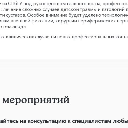
ки СПбГУ под руководством главного врача, профессора
: лечение сложных случаев детской травмы и патологий
ти суставов. Особое внимание будет уделено технологи
ципам внешней фиксации, хирургии периферических нер
 гексапода.
х клинических случаев и новых профессиональных контак
и мероприятий
вайтесь на консультацию к специалистам люб