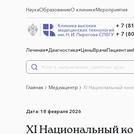
Наука
Образование
О клинике
Мероприятия
+ 7 (8
+ 7 (8
Лечение
Диагностика
Цены
Врачи
Пациентам
Главная
Медиацентр
XI Национальный конг
Дата:
18 февраля 2026
XI Национальный кон