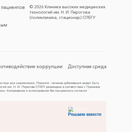
© 2026 Клиника высоких медицинских
 пациентов
технологий им. Н. И. Пирогова
(поликлиника, стационар) СПбГУ
ным
отиводействие коррупции
Доступная среда
остики или самолечения. Помните - лечение заболевания может быть
гий им. Н. И. Пирогова СПбГУ размещена в соответствии с Приказом
ены. Копирование и использование без письменного согласия
Решаем вместе