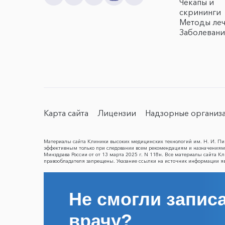
Чекапы и
скрининги
Методы ле
Заболевани
Карта сайта
Лицензии
Надзорные организ
Материалы сайта Клиники высоких медицинских технологий им. Н. И. Пир
эффективным только при следовании всем рекомендациям и назначениям 
Минздрава России от от 13 марта 2025 г. N 118н. Все материалы сайта 
правообладателя запрещены. Указание ссылки на источник информации я
Не смогли записа
врачу?