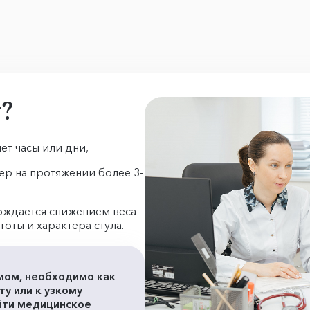
у?
ет часы или дни,
ер на протяжении более 3-
ождается снижением веса
оты и характера стула.
мом, необходимо как
у или к узкому
ойти медицинское