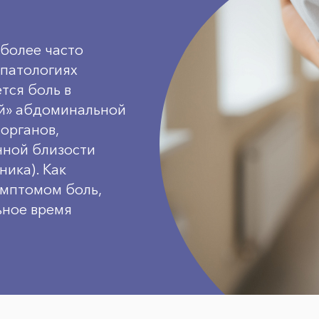
более часто
патологиях
тся боль в
ой» абдоминальной
органов,
нной близости
ника). Как
имптомом боль,
ьное время