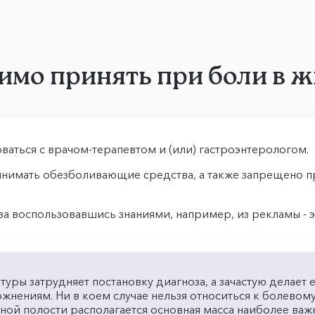
имо принять при боли в ж
аться с врачом-терапевтом и (или) гастроэнтерологом.
инимать обезболивающие средства, а также запрещено п
тва воспользовавшись знаниями, например, из рекламы -
уры затрудняет постановку диагноза, а зачастую делает
жнениям. Ни в коем случае нельзя относиться к болевому
ой полости располагается основная масса наиболее важ