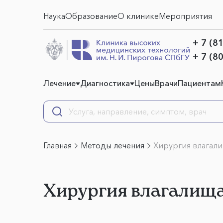
Наука
Образование
О клинике
Мероприятия
+ 7 (8
+ 7 (8
Лечение
Диагностика
Цены
Врачи
Пациентам
Главная
Методы лечения
Хирургия влагал
Хирургия влагалищ