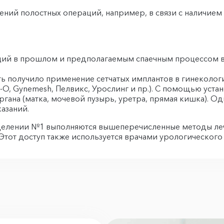
нений полостных операций, например, в связи с наличием
аций в прошлом и предполагаемым спаечным процессом
ь получило применение сетчатых имплантов в гинеколо
VT-O, Gynemesh, Пелвикс, Урослинг и пр.). С помощью ус
ргана (матка, мочевой пузырь, уретра, прямая кишка). О
азаний.
делении №1 выполняются вышеперечисленные методы лече
 Этот доступ также используется врачами урологическог