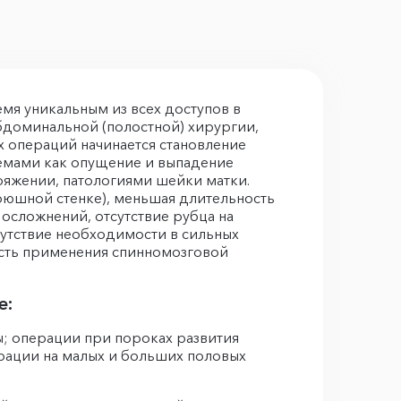
мя уникальным из всех доступов в
бдоминальной (полостной) хирургии,
ых операций начинается становление
лемами как опущение и выпадение
ряжении, патологиями шейки матки.
брюшной стенке), меньшая длительность
осложнений, отсутствие рубца на
утствие необходимости в сильных
ость применения спинномозговой
е:
; операции при пороках развития
ерации на малых и больших половых