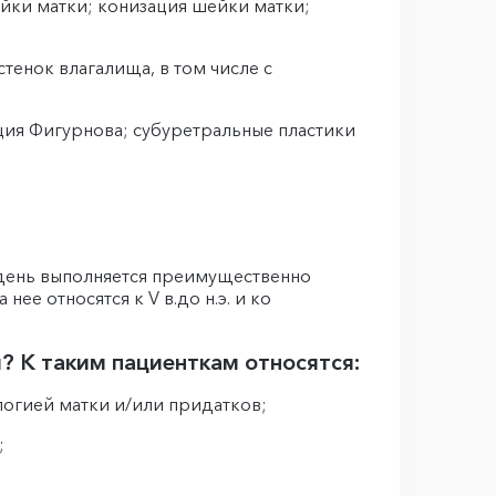
йки матки; конизация шейки матки;
тенок влагалища, в том числе с
ция Фигурнова; субуретральные пластики
 день выполняется преимущественно
ее относятся к V в.до н.э. и ко
 К таким пациенткам относятся:
логией матки и/или придатков;
;