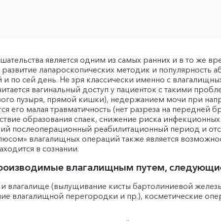
ательства является одним из самых ранних и в то же вре
 развитие лапароскопических методик и популярность а
й и по сей день. Не зря классически именно с влагалищн
читается вагинальный доступ у пациенток с такими проб
евого пузыря, прямой кишки), недержанием мочи при нап
я его малая травматичность (нет разреза на передней 
ствие образования спаек, снижение риска инфекционных 
ий послеоперационный реабилитационный период и отс
плюсом» влагалищных операций также является возможн
находится в сознании.
роизводимые влагалищным путем, следующи
 и влагалище (вылущивание кисты бартолиниевой железы
ние влагалищной перегородки и пр.), косметические оп