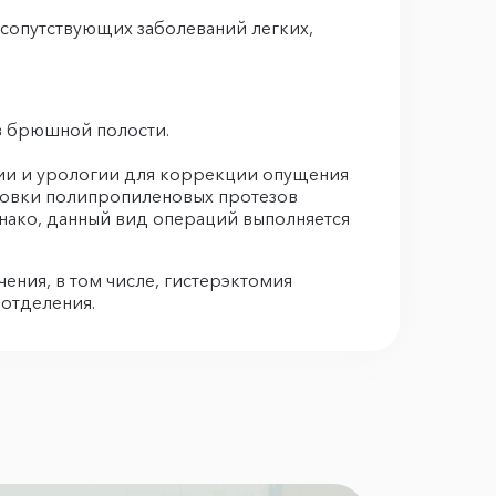
 сопутствующих заболеваний легких,
 в брюшной полости.
гии и урологии для коррекции опущения
тановки полипропиленовых протезов
днако, данный вид операций выполняется
ния, в том числе, гистерэктомия
о отделения.