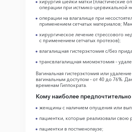
хирургия шейки матки (пластические о
операции при истмико-цервикальной нед
операции на влагалище при несостоятел
применением сетчатых материалов; Ман
хирургическое лечение стрессового не
с применением сетчатых протезов);
влагалищная гистерэктомия с/без прида
трансвлагалищная миомэктомия – удале
Вагинальная гистерэктомия или удаление
вагинальным доступом – от 40 до 76%. Данн
временам Гиппократа.
Кому наиболее предпочтительно 
женщины с наличием опущения или выпад
пациентки, которые реализовали свою
пациентки в постменопаузе;