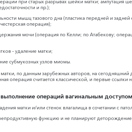
перации при старых разрывах шейки матки; ампутация ше
остаточности и пр.);
ьности мышц тазового дна (пластика передней и задней с
честерская операция);
держания мочи (операция по Келли; по Атабекову; опера
тков – удаление матки;
ние субмукозных узлов миомы.
 матки, по данным зарубежных авторов, на сегодняшний
ая операция считается классической, и первые ссылки на н
выполнение операций вагинальным доступом?
ения матки и/или стенок влагалища в сочетании с пато
 репродуктивную функцию и не планируют деторождение