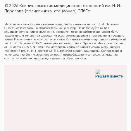
© 2026 Клиника высоких медицинских технологий им. Н. И.
Пирогова (поликлиника, стационар) СПбГУ
Материалы сайта Клиники высоких медицинских технологий им. Н. И. Пирогова
СПбГУ носят справочно-образовательный характер. Не используйте их для
самодиагностики или самолечения. Помните - лечение заболевания может быть
эффективным только при следовании всем рекомендациям и назначениям лечащего
врача! Информация на официальном сайте Клиники высоких медицинских технологий
им. Н. И. Пирогова СПбГУ размещена в соответствии с Приказом Минздрава России от
от 13 марта 2025 г. N 118н. Все материалы сайта Клиники высоких медицинских
технологий им. Н. И. Пирогова СПбГУ, включая дизайн, защищены. Копирование и
использование без письменного согласия правообладателя запрещены. Указание
ссылки на источник информации является обязательным.
Решаем вместе