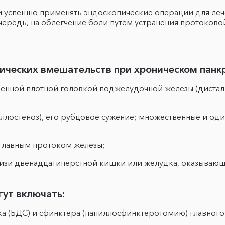
али успешно применять эндоскопические операции для ле
чередь, на облегчение боли путем устранения протоково
ических вмешательств при хроническом панк
енной плотной головкой поджелудочной железы (дисталь
ллостеноз), его рубцовое сужение; множественные и од
 главным протоком железы;
лизи двенадцатиперстной кишки или желудка, оказываю
ут включать:
ка (БДС) и сфинктера (папиллосфинктеротомию) главног