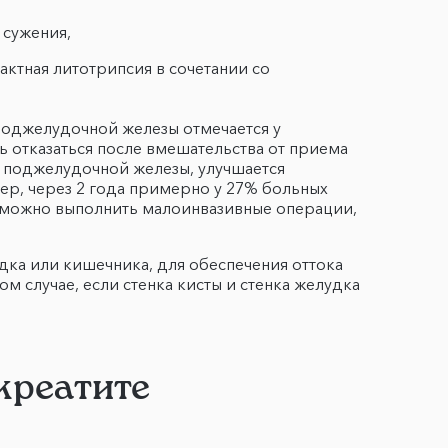
о сужения,
ктная литотрипсия в сочетании со
поджелудочной железы отмечается у
 отказаться после вмешательства от приема
я поджелудочной железы, улучшается
ер, через 2 года примерно у 27% больных
озможно выполнить малоинвазивные операции,
ка или кишечника, для обеспечения оттока
м случае, если стенка кисты и стенка желудка
креатите