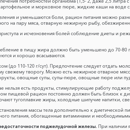
чения потребностей организма (1,5- 2, даже 2,5 литра 
 картофельное и морковное пюре, жидкие каши на воде 
явления и уменьшаются боли, рацион питания можно разно
ого на пару мяса, отварную нежирную рыбу, обезжиренн
приступа и исчезновения болей соблюдение диеты и реж
ебление в пищу жира должно быть уменьшено до 70-80 г 
уются и хорошо всасываются.
м (до 110-120 г/сут). Предпочтение следует отдать мо
му свежему творогу. Можно есть нежирное отварное мяс
фрукты, овощные супы, супы-пюре, овощные пюре или пуд
чае нельзя есть продукты, стимулирующие работу поджел
лом пищевой рацион постоянно должен быть близок к дие
ючают тугоплавкие жиры, холодные шипучие напитки, све
сстановления массы тела дополнительно к диетической 
ьного питания, обогащенные витаминами и необходимым
 недостаточности поджелудочной железы.
При наличии 