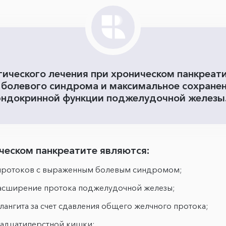
гического лечения при хроническом панкреати
болевого синдрома и максимальное сохранен
эндокринной функции поджелудочной железы
ческом панкреатите являются:
 протоков с выраженным болевым синдромом;
расширение протока поджелудочной железы;
ангита за счет сдавления общего желчного протока;
надцатиперстной кишки;