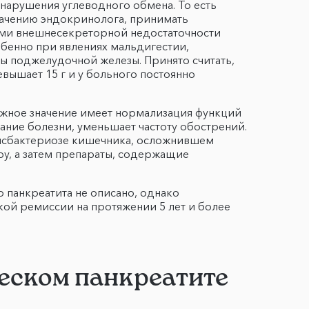
нарушения углеводного обмена. То есть
начению эндокринолога, принимать
ями внешнесекреторной недостаточности
бенно при явлениях мальдигестии,
ы поджелудочной железы. Принято считать,
вышает 15 г и у больного постоянно
ажное значение имеет нормализация функций
ание болезни, уменьшает частоту обострений.
дисбактериозе кишечника, осложнившем
у, а затем препараты, содержащие
 панкреатита не описано, однако
ой ремиссии на протяжении 5 лет и более
еском панкреатите