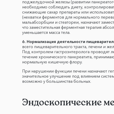
поджелудочной железы (развитии панкреатог
необходимо соблюдать диету, контролировать
снижающие сахар препараты или использоват
(нехватки ферментов для нормального перев
мальабсорбции и стеатореи, назначают заме
что заместительная ферментная терапия абсо
уменьшается масса тела.
6. Нормализация деятельности пищеварител
всего пищеварительного тракта, печени и же
Под контролем гастроэнтеролога проводят л
течение хронического панкреатита, принима
нормальную кишечную флору.
При нарушении функции печени назначают геп
значительное улучшение под влиянием систем
возможно у большинства больных.
Эндоскопические ме