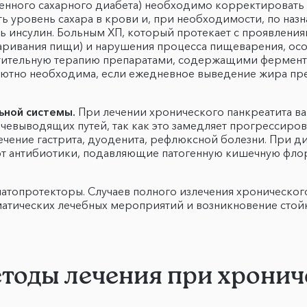
енного сахарного диабета) необходимо корректировать 
 уровень сахара в крови и, при необходимости, по наз
ь инсулин. Больным ХП, который протекает с проявлени
аривания пищи) и нарушения процесса пищеварения, осо
стительную терапию препаратами, содержащими фермент
лютно необходима, если ежедневное выведение жира пре
ьной системы.
При лечении хронического панкреатита в
лчевыводящих путей, так как это замедляет прогрессиров
ечение гастрита, дуоденита, рефлюксной болезни. При 
ют антибиотики, подавляющие патогенную кишечную флор
атопротекторы. Случаев полного излечения хронического
атических лечебных мероприятий и возникновение стойк
тоды лечения при хронич