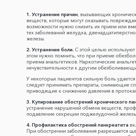
1.
Устранение причин
, вызывающих хроническ
веществ, которые могут оказывать повреждаю
возможности нужно снизить их прием или вм
тех заболеваний желудка, двенадцатиперстно
железы.
2. Устранение боли.
С этой целью используют
этом нужно помнить, что при приеме обезбол
приема анальгетиков. Наркотические анальге
нечувствительности к другим обезболивающ
У некоторых пациентов сильную боль удается
следует принимать препараты, снимающие спа
приводящие к снижению давления в протоках
3. Купирование обострений хронического па
устранение нарушений обмена веществ, проф
подавление секреции поджелудочной железы. 
4. Профилактика обострений панкреатита
вк
При обострении заболевания разрешается щел