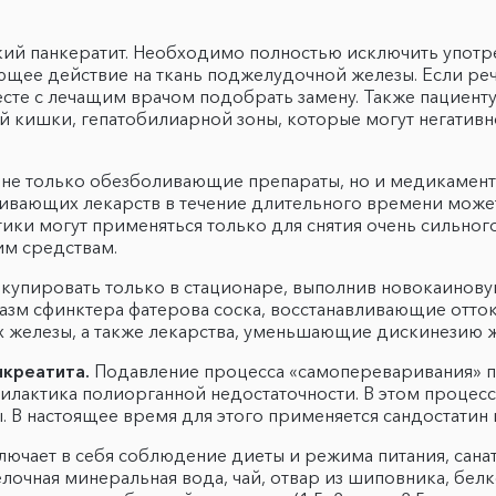
ий панкератит. Необходимо полностью исключить употр
щее действие на ткань поджелудочной железы. Если речь
есте с лечащим врачом подобрать замену. Также пациен
й кишки, гепатобилиарной зоны, которые могут негатив
 не только обезболивающие препараты, но и медикамент
ивающих лекарств в течение длительного времени может
тики могут применяться только для снятия очень сильно
им средствам.
 купировать только в стационаре, выполнив новокаинов
зм сфинктера фатерова соска, восстанавливающие отток п
 железы, а также лекарства, уменьшающие дискинезию 
нкреатита.
Подавление процесса «самопереваривания» п
илактика полиорганной недостаточности. В этом процес
В настоящее время для этого применяется сандостатин и
лючает в себя соблюдение диеты и режима питания, сана
очная минеральная вода, чай, отвар из шиповника, бел