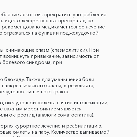
ебление алкоголя, прекратить употребление
 идет о лекарственных препаратах, по
ту рекомендовано медикаментозное лечение
но отражаться на функции поджелудочной
ы, снимающие спазм (спазмолитики). При
 возникнуть привыкание, зависимость от
го болевого синдрома, при
ую блокаду. Также для уменьшения боли
анкреатического сока и, в результате,
желудочно-кишечного тракта.
оджелудочной железы, снятие интоксикации,
се важным мероприятием является
ли октреотид (аналоги соматостатина).
торно-курортное лечение и реабилитацию.
ковые омлеты на пару. Количество выпиваемой