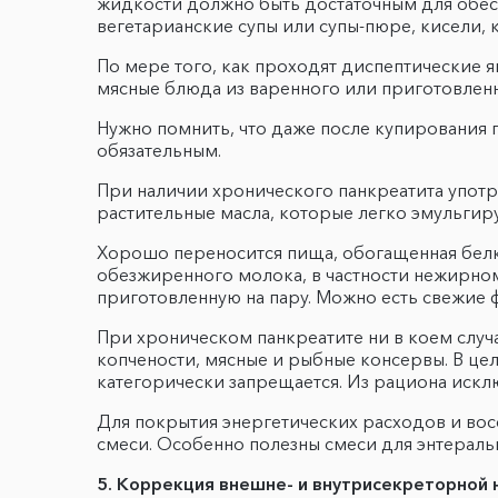
жидкости должно быть достаточным для обеспе
вегетарианские супы или супы-пюре, кисели,
По мере того, как проходят диспептические 
мясные блюда из варенного или приготовленн
Нужно помнить, что даже после купирования 
обязательным.
При наличии хронического панкреатита употр
растительные масла, которые легко эмульгир
Хорошо переносится пища, обогащенная белко
обезжиренного молока, в частности нежирно
приготовленную на пару. Можно есть свежие 
При хроническом панкреатите ни в коем слу
копчености, мясные и рыбные консервы. В це
категорически запрещается. Из рациона искл
Для покрытия энергетических расходов и во
смеси. Особенно полезны смеси для энтерал
5. Коррекция внешне- и внутрисекреторной