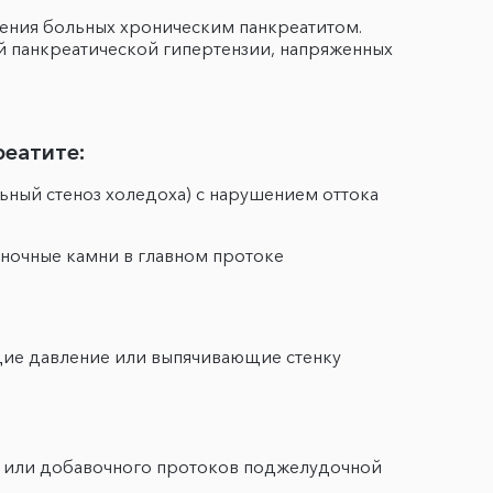
чения больных хроническим панкреатитом.
й панкреатической гипертензии, напряженных
реатите:
ный стеноз холедоха) с нарушением оттока
иночные камни в главном протоке
щие давление или выпячивающие стенку
о или добавочного протоков поджелудочной