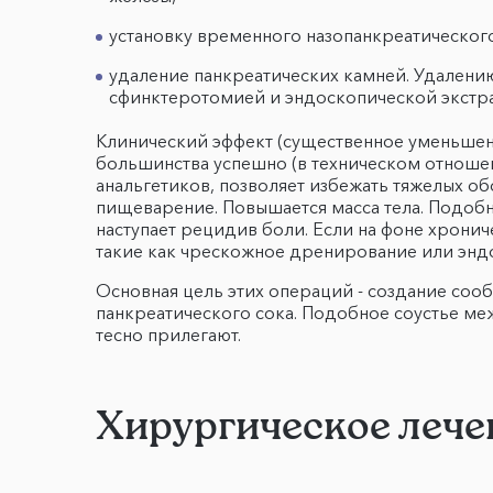
установку временного назопанкреатического 
удаление панкреатических камней. Удалению
сфинктеротомией и эндоскопической экстр
Клинический эффект (существенное уменьшен
большинства успешно (в техническом отношен
анальгетиков, позволяет избежать тяжелых о
пищеварение. Повышается масса тела. Подоб
наступает рецидив боли. Если на фоне хрон
такие как чрескожное дренирование или энд
Основная цель этих операций - создание со
панкреатического сока. Подобное соустье меж
тесно прилегают.
Хирургическое лече