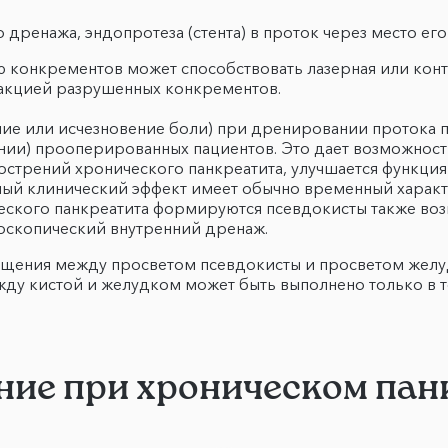
дренажа, эндопротеза (стента) в проток через место ег
 конкрементов может способствовать лазерная или конта
акцией разрушенных конкрементов.
ие или исчезновение боли) при дренировании протока 
ии) прооперированных пациентов. Это дает возможность
бострений хронического панкреатита, улучшается функци
ный клинический эффект имеет обычно временный характ
ического панкреатита формируются псевдокисты также в
оскопический внутренний дренаж.
общения между просветом псевдокисты и просветом желуд
ду кистой и желудком может быть выполнено только в то
ние при хроническом пан