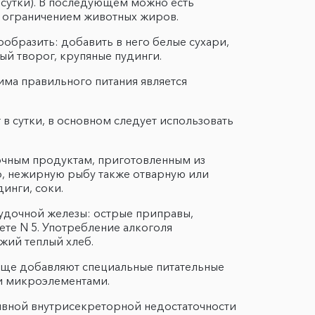
с сутки). В последующем можно есть
с ограничением животных жиров.
образить: добавить в него белые сухари,
ый творог, крупяные пудинги.
има правильного питания является
в сутки, в основном следует использовать
лочным продуктам, приготовленным из
о, нежирную рыбу также отварную или
инги, соки.
удочной железы: острые приправы,
те N 5. Употребление алкоголя
жий теплый хлеб.
пище добавляют специальные питательные
и микроэлементами.
явной внутрисекреторной недостаточности