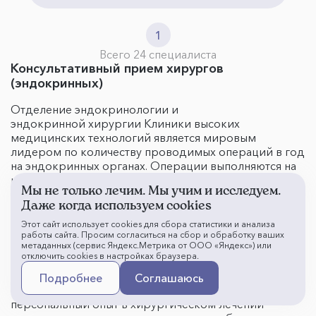
1
Всего 24 специалиста
Консультативный прием хирургов
(эндокринных)
Отделение эндокринологии и
эндокринной хирургии Клиники высоких
медицинских технологий является мировым
лидером по количеству проводимых операций в год
на эндокринных органах. Операции выполняются на
щитовидной, паращитовидной железах и
Мы не только лечим. Мы учим и исследуем.
надпочечниках малоинвазивным эндоскопическим
Даже когда используем cookies
методом. В 2019 году проведено более 7000
операций. В плане диагностики ежегодно
Этот сайт использует cookies для сбора статистики и анализа
проводится около 25000 тонкоигольных биопсий
работы сайта. Просим согласиться на сбор и обработку ваших
метаданных (сервис Яндекс.Метрика от ООО «Яндекс») или
щитовидной железы (ТАБ).
отключить cookies в настройках браузера.
Хирурги Клиники являются профессионалами в этой
Подробнее
Соглашаюсь
области хирургии, каждый из них имеет большой
персональный опыт в хирургическом лечении