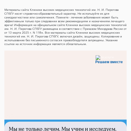
Материалы сайта Клиники высоких медицинских технологий им. Н. И. Пирогова
СПбГУ носят справочно-образовательный характер. Не используйте их для
самодиагностики или самолечения. Помните - лечение заболевания может быть
эффективным только при следовании всем рекомендациям и назначениям лечащего
врача! Информация на официальном сайте Клиники высоких медицинских технологий
им. Н. И. Пирогова СПбГУ размещена в соответствии с Приказом Минздрава России от
от 13 марта 2025 г. N 118н. Все материалы сайта Клиники высоких медицинских
технологий им. Н. И. Пирогова СПбГУ, включая дизайн, защищены. Копирование и
использование без письменного согласия правообладателя запрещены. Указание
ссылки на источник информации является обязательным.
Решаем вместе
Мы не только лечим. Мы учим и исследуем.
Не смогли записаться к