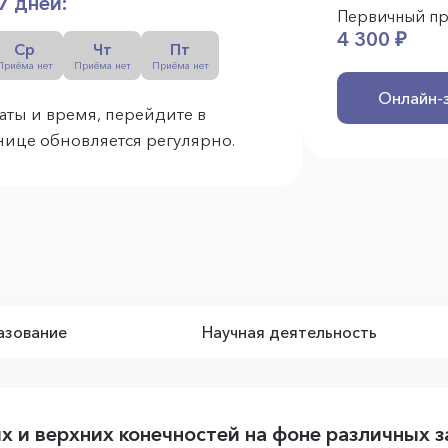
7 дней:
Первичный п
4 300 ₽
Ср
Чт
Пт
Приёма нет
Приёма нет
Приёма нет
Онлайн-
аты и время, перейдите в
анице обновляется регулярно.
зование
Научная деятельность
 и верхних конечностей на фоне различных з