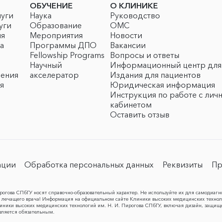
ОБУЧЕНИЕ
О КЛИНИКЕ
луги
Наука
Руководство
уги
Образование
ОМС
ия
Мероприятия
Новости
а
Программы ДПО
Вакансии
Fellowship Programs
Вопросы и ответы
Научный
Информационный центр для
чения
акселератор
Издания для пациентов
я
Юридическая информация
Инструкция по работе с лич
кабинетом
Оставить отзыв
ации
Обработка персональных данных
Реквизиты
Пр
огова СПбГУ носят справочно-образовательный характер. Не используйте их для самодиагн
лечащего врача! Информация на официальном сайте Клиники высоких медицинских техноло
Клиники высоких медицинских технологий им. Н. И. Пирогова СПбГУ, включая дизайн, защищ
вляется обязательным.