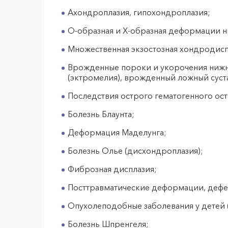
Ахондроплазия, гипохондроплазия;
О-образная и Х-образная деформации н
Множественная экзостозная хондродисп
Врожденные пороки и укорочения нижни
(эктромелия), врожденный ложный суст
Последствия острого гематогенного ос
Болезнь Блаунта;
Деформация Маделунга;
Болезнь Олье (дисхондроплазия);
Фиброзная дисплазия;
Посттравматические деформации, дефек
Опухолеподобные заболевания у детей 
Болезнь Шпренгеля;