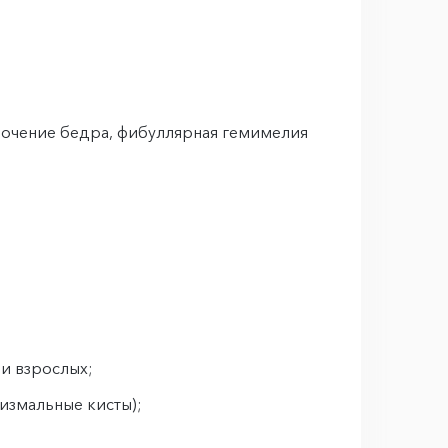
рочение бедра, фибуллярная гемимелия
и взрослых;
измальные кисты);