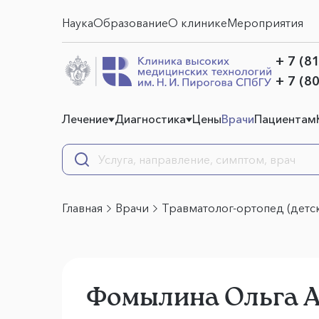
Наука
Образование
О клинике
Мероприятия
+ 7 (8
+ 7 (8
Лечение
Диагностика
Цены
Врачи
Пациентам
Главная
Врачи
Травматолог-ортопед (детск
Фомылина Ольга 