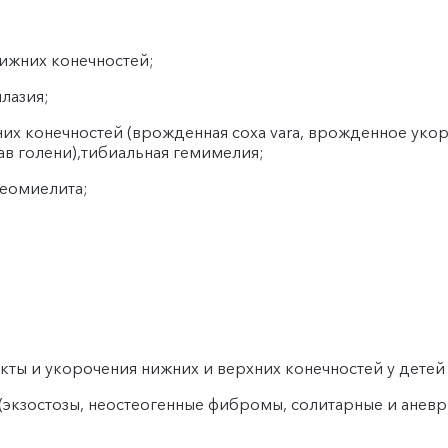
ижних конечностей;
лазия;
х конечностей (врожденная coxa vara, врожденное уко
ав голени),тибиальная гемимелия;
теомиелита;
ты и укорочения нижних и верхних конечностей у детей 
(экзостозы, неостеогенные фибромы, солитарные и аневр