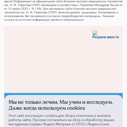
врача! Информация на официальном сайте Клиники высоких медицинских технологий
им. Н. И. Пирогова СПбГУ размещена в соответствии с Приказом Минздрава России от
от 13 марта 2025 г. N 118н. Все материалы сайта Клиники высоких медицинских
технологий им. Н. И. Пирогова СПбГУ, включая дизайн, защищены. Копирование и
использование без письменного согласия правообладателя запрещены. Указание
ссылки на источник информации является обязательным.
Решаем вместе
Мы не только лечим. Мы учим и исследуем.
Не смогли записаться к
Даже когда используем cookies
врачу?
Этот сайт использует cookies для сбора статистики и анализа
работы сайта. Просим согласиться на сбор и обработку ваших
метаданных (сервис Яндекс.Метрика от ООО «Яндекс») или