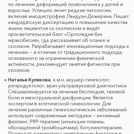
по лечению деформаций позвоночника у детей и
взрослых. Успешно лечит редкие патологии,
включая миодистрофию Ландузи-Дежерина. Пишет
кандидатскую диссертацию о повышении качества
жизни пациентов со сколиозом и ведёт
просветительский блог «Ортопедия без
мракобесия», где рассказывает об осанке и
сколиозе. Разрабатывает инновационные подходы к
лечению — в отличие от традиционного подхода,
основанного на ограничении физической
активности, рекомендует занятия фитнесом при
сколиозе.
Наталья Куликова
, к.м.н, акушер-гинеколог,
репродуктолог, врач ультразвуковой диагностики.
Специализируется на лечении бесплодия, тазовой
боли и менструальной дисфункции. Является
экспертом в эстетической гинекологии. Для
лечения различных гинекологических заболеваний
использует современные методики — интимный
филлинг, PRP-терапию (инъекции плазмы,
обогащённой тромбоцитами), ботулинотерапию.
Проводит диагностику генетических факторов в