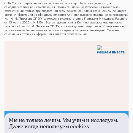
СПбГУ носят справочно-образовательный характер. Не используйте их для
самодиагностики или самолечения. Помните - лечение заболевания может быть
эффективным только при следовании всем рекомендациям и назначениям лечащего
врача! Информация на официальном сайте Клиники высоких медицинских технологий
им. Н. И. Пирогова СПбГУ размещена в соответствии с Приказом Минздрава России от
от 13 марта 2025 г. N 118н. Все материалы сайта Клиники высоких медицинских
технологий им. Н. И. Пирогова СПбГУ, включая дизайн, защищены. Копирование и
использование без письменного согласия правообладателя запрещены. Указание
ссылки на источник информации является обязательным.
Решаем вместе
Мы не только лечим. Мы учим и исследуем.
Не смогли записаться к
Даже когда используем cookies
врачу?