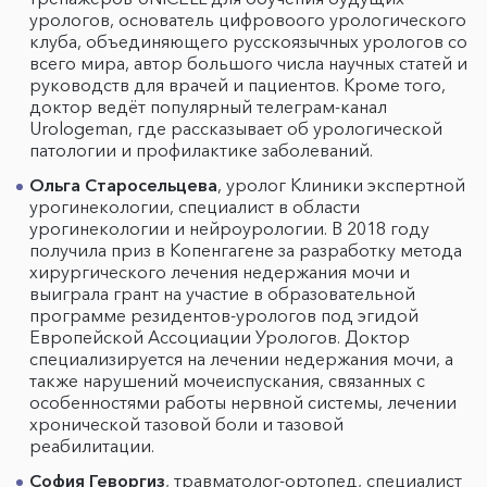
урологов, основатель цифровоого урологического
клуба, объединяющего русскоязычных урологов со
всего мира, автор большого числа научных статей и
руководств для врачей и пациентов. Кроме того,
доктор ведёт популярный телеграм-канал
Urologeman, где рассказывает об урологической
патологии и профилактике заболеваний.
Ольга Старосельцева
, уролог Клиники экспертной
урогинекологии, специалист в области
урогинекологии и нейроурологии. В 2018 году
получила приз в Копенгагене за разработку метода
хирургического лечения недержания мочи и
выиграла грант на участие в образовательной
программе резидентов-урологов под эгидой
Европейской Ассоциации Урологов. Доктор
специализируется на лечении недержания мочи, а
также нарушений мочеиспускания, связанных с
особенностями работы нервной системы, лечении
хронической тазовой боли и тазовой
реабилитации.
София Геворгиз
, травматолог-ортопед, специалист