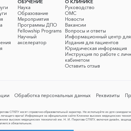
ОБУЧЕНИЕ
О КЛИНИКЕ
луги
Наука
Руководство
уги
Образование
ОМС
ия
Мероприятия
Новости
а
Программы ДПО
Вакансии
Fellowship Programs
Вопросы и ответы
Научный
Информационный центр для
чения
акселератор
Издания для пациентов
я
Юридическая информация
Инструкция по работе с лич
кабинетом
Оставить отзыв
ации
Обработка персональных данных
Реквизиты
Пр
огова СПбГУ носят справочно-образовательный характер. Не используйте их для самодиагн
лечащего врача! Информация на официальном сайте Клиники высоких медицинских техноло
Клиники высоких медицинских технологий им. Н. И. Пирогова СПбГУ, включая дизайн, защищ
вляется обязательным.