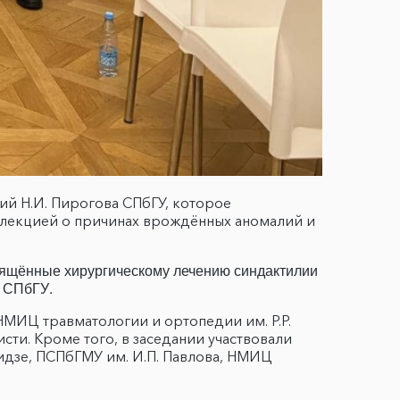
й Н.И. Пирогова СПбГУ, которое
 лекцией о причинах врождённых аномалий и
свящённые хирургическому лечению синдактилии
и СПбГУ.
МИЦ травматологии и ортопедии им. Р.Р.
ти. Кроме того, в заседании участвовали
идзе, ПСПбГМУ им. И.П. Павлова, НМИЦ