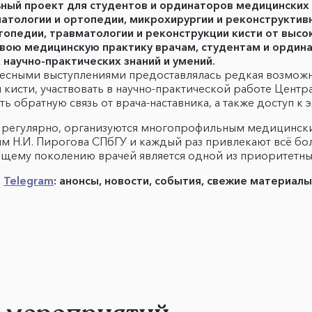
ный проект для студентов и ординаторов медицинских 
атологии и ортопедии, микрохирургии и реконструктивн
ртопедии, травматологии и реконструкции кисти от вы
ою медицинскую практику врачам, студентам и ординат
научно-практических знаний и умений.
есными выступлениями предоставлялась редкая возможн
кисти, участвовать в научно-практической работе Центр
ть обратную связь от врача-наставника, а также доступ 
ят регулярно, организуются многопрофильным медицинс
м Н.И. Пирогова СПбГУ и каждый раз привлекают всё бо
ющему поколению врачей является одной из приоритетны
в
Telegram
: анонсы, новости, события, свежие материал