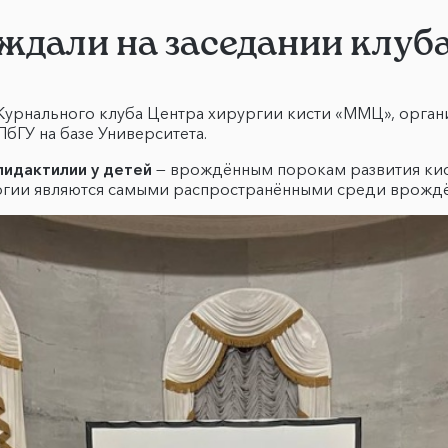
ждали на заседании клуба
 Журнального клуба Центра хирургии кисти «ММЦ», орга
бГУ на базе Университета.
лидактилии у детей
— врождённым порокам развития кис
логии являются самыми распространёнными среди врождё