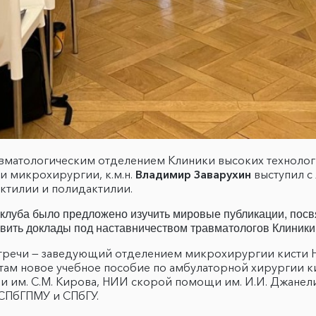
вматологическим отделением Клиники высоких технологи
и микрохирургии, к.м.н.
Владимир Заварухин
выступил с
актилии и полидактилии.
е клуба было предложено изучить мировые публикации, по
товить доклады под наставничеством травматологов Клиник
стречи — заведующий отделением микрохирургии кисти Н
там новое учебное пособие по амбулаторной хирургии кис
 им. С.М. Кирова, НИИ скорой помощи им. И.И. Джанел
 СПбГПМУ и СПбГУ.