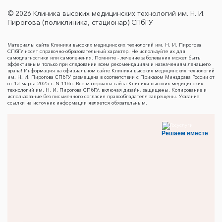
© 2026 Клиника высоких медицинских технологий им. Н. И.
Пирогова (поликлиника, стационар) СПбГУ
Материалы сайта Клиники высоких медицинских технологий им. Н. И. Пирогова
СПбГУ носят справочно-образовательный характер. Не используйте их для
самодиагностики или самолечения. Помните - лечение заболевания может быть
эффективным только при следовании всем рекомендациям и назначениям лечащего
врача! Информация на официальном сайте Клиники высоких медицинских технологий
им. Н. И. Пирогова СПбГУ размещена в соответствии с Приказом Минздрава России от
от 13 марта 2025 г. N 118н. Все материалы сайта Клиники высоких медицинских
технологий им. Н. И. Пирогова СПбГУ, включая дизайн, защищены. Копирование и
использование без письменного согласия правообладателя запрещены. Указание
ссылки на источник информации является обязательным.
Решаем вместе