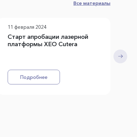
Все материалы
11 февраля 2024
8 
Старт апробации лазерной
Еж
платформы XEO Cuterа
вр
но
Подробнее