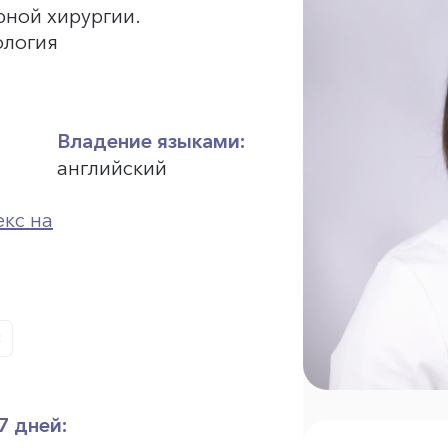
рной хирургии.
ология
Владение языками:
английский
кс на
7 дней: