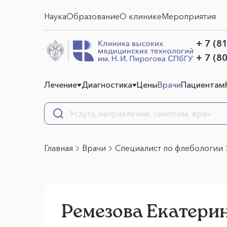
Наука
Образование
О клинике
Мероприятия
+ 7 (8
+ 7 (8
Лечение
Диагностика
Цены
Врачи
Пациентам
Главная
Врачи
Специалист по флебологии
Ремезова Екатери