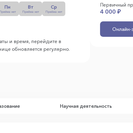
Первичный п
Пн
Вт
Ср
4 000 ₽
Приёма нет
Приёма нет
Приёма нет
Онлайн-
аты и время, перейдите в
анице обновляется регулярно.
зование
Научная деятельность